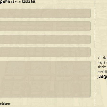
@aaltos.se
eller
klicka här
.
Vill du
några 
skicka
med dit
jobb@
hetsbrev