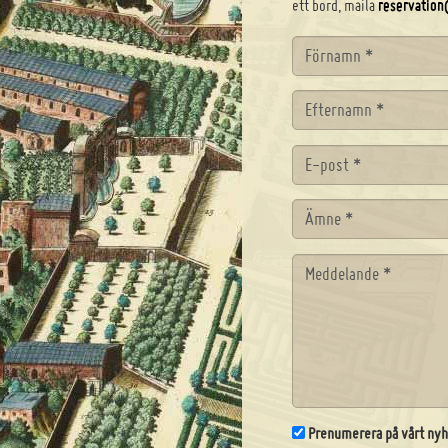
ett bord, maila
reservation
Förnamn
*
Efternamn
*
E-post
*
Ämne
*
Meddelande
*
Prenumerera på vårt ny