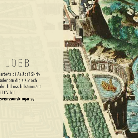
JOBB
 arbeta på Aaltos? Skriv
rader om dig själv och
 det till oss tillsammans
t CV till
svenssonskrogar.se
.